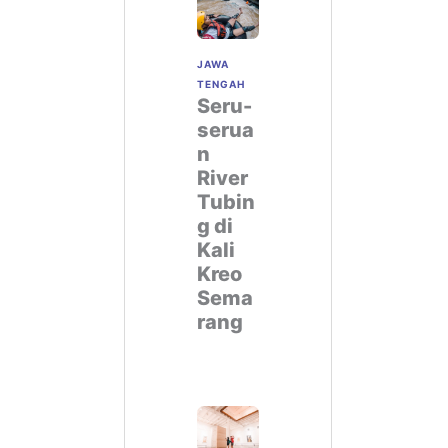
JAWA
TENGAH
Seru-
serua
n
River
Tubin
g di
Kali
Kreo
Sema
rang