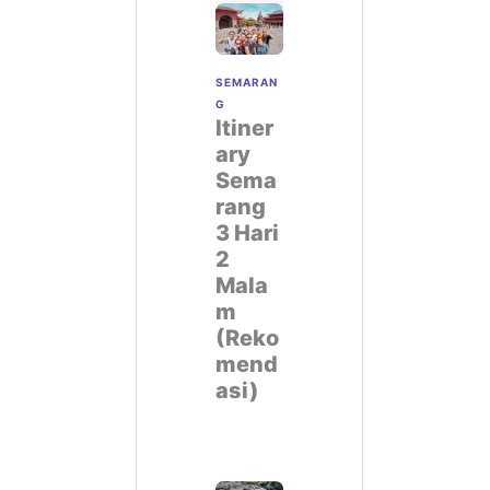
SEMARAN
G
Itiner
ary
Sema
rang
3 Hari
2
Mala
m
(Reko
mend
asi)